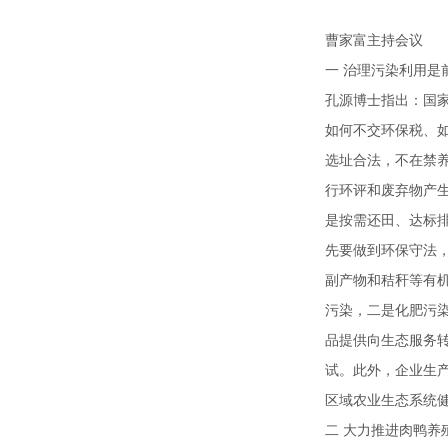
曹家富主持会议
一 治理污染利用是
孔源博士指出：国
如何不交环保税、
选址合法，不在禁养
行环评和废弃物产生
是按需还田、达标
先要做到环保守法
副产物和秸秆等有
污染，二是化肥污
品提供向生态服务
试。此外，企业生
区域农业生态系统
二 大力推进肉鸭养