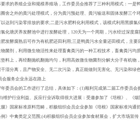
标要求的养殖企业和规模养殖场，工作委员会推荐了三种利用模式：一是
殖圈舍之外的粪污处理模式，分为粪污预处理、粪污输送和固体发酵三个
可以达到污染零排放的要求;二是污水肥料化利用模式，该模式利用黑膜氯
氯化塘厌养发酵池中进行发酵处理，120天为一个周期，污水经过深度
堆肥发酵腐熟后可作为有机肥还田利用;三是鸭粪污水全量还田模式，主要
生物菌剂，利用微生物活性来处理畜禽粪污的一种工程技术，畜禽粪污均
在垫料上，再经翻抛机翻抛均匀，利用高效微生物菌剂分解大分子有机物
需干湿分离，且产物安全、无二次污染，真正能做到无害化、无污染和绿
员会服务企业永远在路上
17年委员会的工作进行了总结，具体如下：(1)顺利完成第二届工作委员会
(3)维护行业利益、反应行业诉取得很大进展：受邀参加了《培根》、《
火腿》国家标准原料范畴，积极组织会员企业参加《培根》国家标准沟通
例》中禽类定义范围;(4)积极组织会员企业参加食材展会，扩大市场宣传