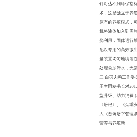
针对达不到环保指
术，这是独立于养
原有的养殖模式，
机将液体加入到黑膜
烧利用，固体进行
配以专用的高效微
量装置均匀地喷酒
处理粪尿污水，无
三 白羽肉鸭工作委
王生雨秘书长对20
型升级、助力消费;
《培根》、《烟熏
入《畜禽屠宰管理条
营养与养殖新