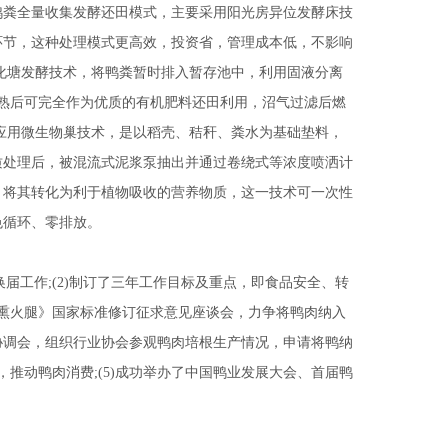
鸭粪全量收集发酵还田模式，主要采用阳光房异位发酵床技
环节，这种处理模式更高效，投资省，管理成本低，不影响
化塘发酵技术，将鸭粪暂时排入暂存池中，利用固液分离
腐熟后可完全作为优质的有机肥料还田利用，沼气过滤后燃
应用微生物巢技术，是以稻壳、秸秆、粪水为基础垫料，
质处理后，被混流式泥浆泵抽出并通过卷绕式等浓度喷洒计
，将其转化为利于植物吸收的营养物质，这一技术可一次性
色循环、零排放。
换届工作;(2)制订了三年工作目标及重点，即食品安全、转
烟熏火腿》国家标准修订征求意见座谈会，力争将鸭肉纳入
协调会，组织行业协会参观鸭肉培根生产情况，申请将鸭纳
，推动鸭肉消费;(5)成功举办了中国鸭业发展大会、首届鸭