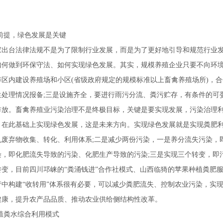
前提，绿色发展是关键
家出台法律法规不是为了限制行业发展，而是为了更好地引导和规范行业
如何做到环保守法、如何实现绿色发展。其实，规模养殖企业只要不向环
区内建设养殖场和小区(省级政府规定的规模标准以上畜禽养殖场所)，合
处理情况报备;三是设施齐全，要进行雨污分流、粪污贮存，有条件的可
排放。畜禽养殖业污染治理不是终极目标，关键是要实现发展，污染治理
，在此基础上实现绿色发展，这是未来方向。实现绿色发展就是实现粪肥
机废弃物收集、转化、利用体系;二是减少两份污染，一是养分流失污染，
染，即化肥流失导致的污染、化肥生产导致的污染;三是实现三个转变，即
转变，目前四川邛崃的“粪涌钱进”合作社模式、山西临猗的苹果种植粪肥
产中构建“收转用”体系很有必要，可以减少粪肥流失、控制农业污染，实
健康，提升农产品品质、推动农业供给侧结构性改革。
殖粪水综合利用模式