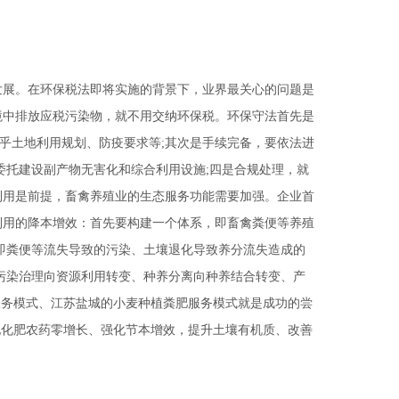
发展。在环保税法即将实施的背景下，业界最关心的问题是
境中排放应税污染物，就不用交纳环保税。环保守法首先是
乎土地利用规划、防疫要求等;其次是手续完备，要依法进
委托建设副产物无害化和综合利用设施;四是合规处理，就
利用是前提，畜禽养殖业的生态服务功能需要加强。企业首
利用的降本增效：首先要构建一个体系，即畜禽粪便等养殖
即粪便等流失导致的污染、土壤退化导致养分流失造成的
污染治理向资源利用转变、种养分离向种养结合转变、产
服务模式、江苏盐城的小麦种植粪肥服务模式就是成功的尝
现化肥农药零增长、强化节本增效，提升土壤有机质、改善