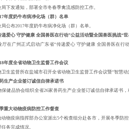
业局下发通知，部署全市冬春季禽流感防控工作。
17
年度奶牛布病净化场（群）名单
业局公布
2017
年度奶牛布病净化场（群）名单。
传递爱心
守护健康
全国兽医在行动”公益活动暨全国兽医挑战“世
业厅在广州正式启动广东省“传递爱心
守护健康
全国兽医在行动
18
年度全省动物卫生监督工作会议
物卫生监督所在盐城市召开全省动物卫生监督工作会议暨“智慧动
药生产企业签订诚信自律承诺书
物保健品协会组织全省
26
家兽药生产企业签订诚信自律承诺书，
季重大动物疫病防控工作督查
治动物疫病指挥部办公室派出
5
个检查组分赴各市，开展冬季防控
理任务完成情况。