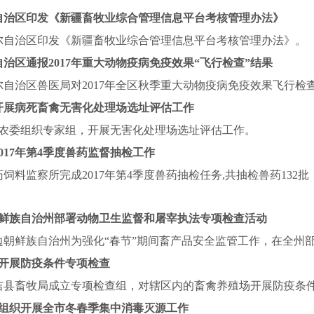
自治区印发《新疆畜牧业综合管理信息平台考核管理办法》
尔自治区印发《新疆畜牧业综合管理信息平台考核管理办法》。
自治区通报
2017
年重大动物疫病免疫效果“飞行检查”结果
尔自治区兽医局对
2017
年全区秋季重大动物疫病免疫效果飞行检
开展病死畜禽无害化处理场选址评估工作
农委组织专家组，开展无害化处理场选址评估工作。
017
年第
4
季度兽药监督抽检工作
药饲料监察所完成
2017
年第
4
季度兽药抽检任务
,
共抽检兽药
132
批
鲜族自治州部署动物卫生监督和屠宰执法专项检查活动
边朝鲜族自治州为强化“春节”期间畜产品安全监管工作，在全州
开展防疫条件专项检查
吉县畜牧局成立专项检查组，对辖区内的畜禽养殖场开展防疫条
组织开展全市冬春季集中消毒灭源工作