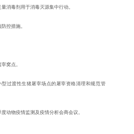
足量消毒剂用于消毒灭源集中行动。
项防控措施。
滥宰窝点。
小型过渡性生猪屠宰场点的屠宰资格清理和规范管
季度动物疫情监测及疫情分析会商会议。