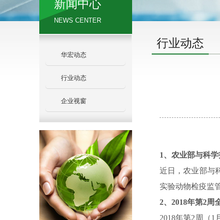
新闻中心
NEWS CENTER
行业动态
华宏动态
行业动态
企业视窗
1
、农业部与科学
近日，农业部与
实验动物检疫监
2
、
2018
年第
2
周
2018
年第
2
周（
1