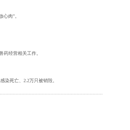
放心肉”。
兽药经营相关工作。
禽感染死亡、
2.2
万只被销毁。