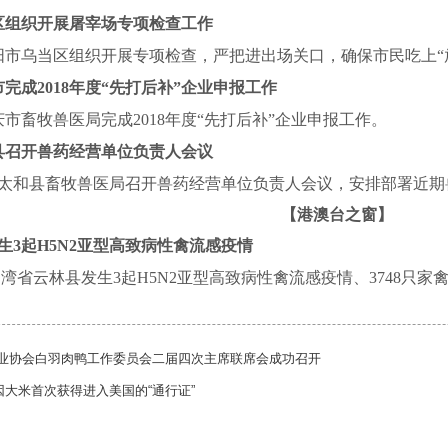
区组织开展屠宰场专项检查工作
阳市乌当区组织开展专项检查，严把进出场关口，确保市民吃上“
市完成
2018
年度“先打后补”企业申报工作
庆市畜牧兽医局完成
2018
年度“先打后补”企业申报工作。
县召开兽药经营单位负责人会议
太和县畜牧兽医局召开兽药经营单位负责人会议，安排部署近期
【港澳台之窗】
生
3
起
H5N2
亚型高致病性禽流感疫情
台湾省云林县发生
3
起
H5N2
亚型高致病性禽流感疫情、
3748
只家
业协会白羽肉鸭工作委员会二届四次主席联席会成功召开
因大米首次获得进入美国的“通行证”