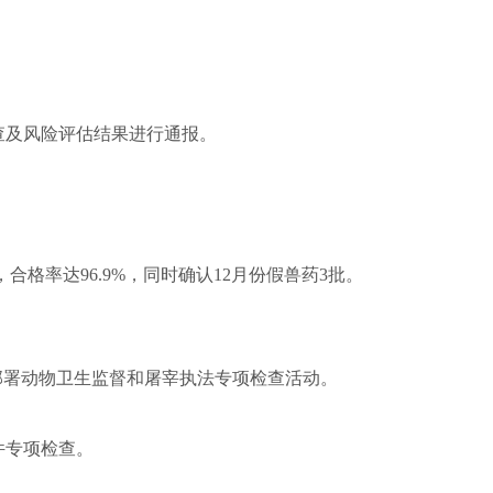
查及风险评估结果进行通报。
，合格率达
96.9%
，同时确认
12
月份假兽药
3
批。
部署动物卫生监督和屠宰执法专项检查活动。
件专项检查。