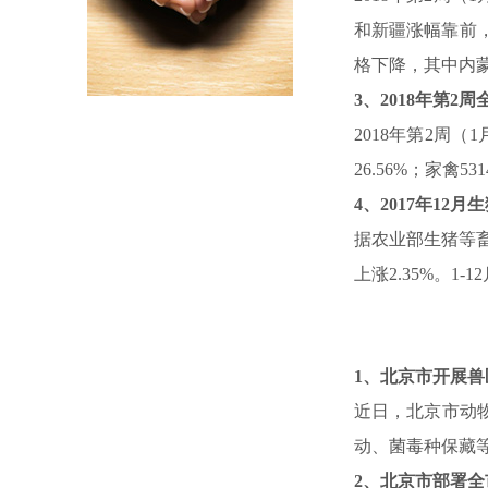
和新疆涨幅靠前
格下降，其中内
3
、
2018
年第
2
周
2018
年第
2
周（
1
26.56%
；家禽
531
4
、
2017
年
12
月生
据农业部生猪等
上涨
2.35%
。
1-12
1
、北京市开展兽
近日，北京市动
动、菌毒种保藏
2
、北京市部署全