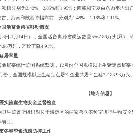
，涨幅分别为
2.42%
、
2.05%
和
1.95%
；西藏和宁夏白条肉平均出
蒙古、海南和陕西降幅靠前，分别为
1.48%
、
1.18%
和
1.11%
。
全国活畜禽跨省移动情况
月
8
日
-1
月
14
日），全国活畜禽跨省调运数量
5567.86
万头
(
只
)
，
4.96
万只，环比下降
4.91%
。
猪屠宰量
畜禽屠宰统计监测系统监测，
12
月份全国规模以上生猪定点屠宰
月份，全国规模以上生猪定点屠宰企业共屠宰生猪
22183.93
万头
【地方信息】
医实验室生物安全监督检查
物卫生监督所组织对位于海淀区的两家兽医实验室进行生物安全
等项目。
市冬春季禽流感防控工作