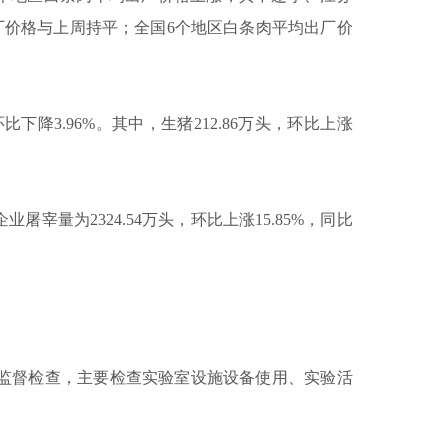
厂价格与上周持平；全国
6
个地区白条肉平均出厂价
环比下降
3.96%
。其中，生猪
212.86
万头，环比上涨
企业屠宰量为
2324.54
万头，环比上涨
15.85%
，同比
。
监督检查，主要检查实验室设施设备使用、实验活