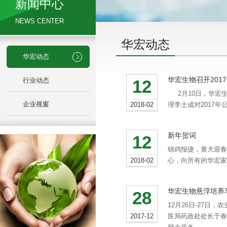
新闻中心
NEWS CENTER
华宏动态
华宏动态
华宏生物召开201
行业动态
12
2月10日，华宏
企业视窗
2018-02
理李士成对2017
新年贺词
12
锦鸡报捷，黄犬迎春
2018-02
心，向所有的华宏家
华宏生物悬浮培养
28
12月26日-27
2017-12
医局药政处处长于春