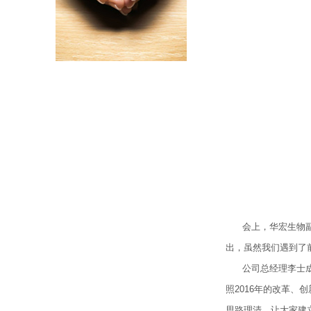
会上，华宏生物副总
出，虽然我们遇到了前
公司总经理李士成做
照2016年的改革
思路理清，让大家建