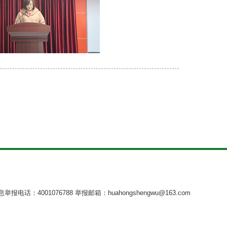
举报电话：4001076788
举报邮箱：huahongshengwu@163.com