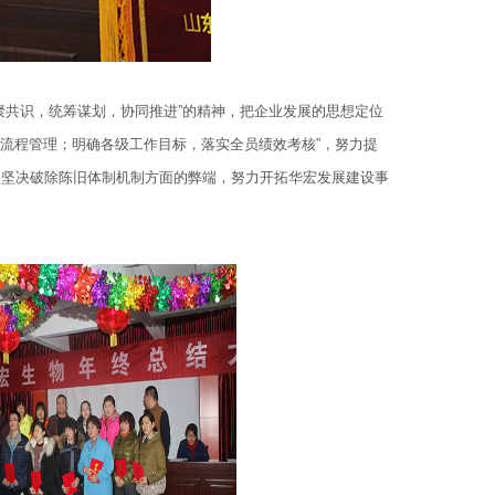
聚共识，统筹谋划，协同推进”的精神，把企业发展的思想定位
进流程管理；明确各级工作目标，落实全员绩效考核”，努力提
，坚决破除陈旧体制机制方面的弊端，努力开拓华宏发展建设事