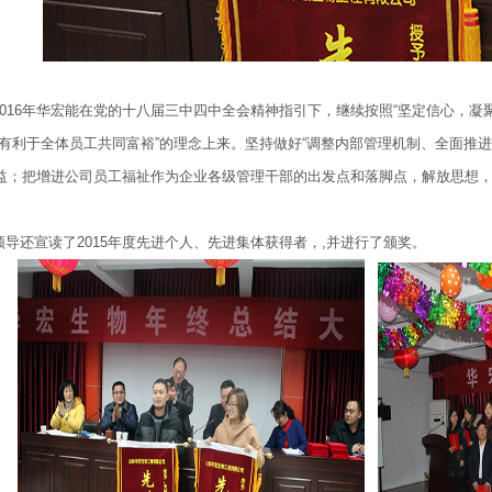
16年华宏能在党的十八届三中四中全会精神指引下，继续按照“坚定信心，凝
和有利于全体员工共同富裕”的理念上来。坚持做好“调整内部管理机制、全面推
益；把增进公司员工福祉作为企业各级管理干部的出发点和落脚点，解放思想
还宣读了2015年度先进个人、先进集体获得者，,并进行了颁奖。