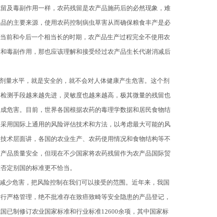
残留及毒副作用一样，农药残留是农产品施药后的必然现象，难
食品的主要来源，使用农药控制病虫草害从而确保粮食丰产是必
在当前和今后一个相当长的时期，农产品生产过程完全不使用农
留和毒副作用，那也应该理解和接受经过农产品生长代谢消减后
剂量水平，就是安全的，就不会对人体健康产生危害。这个剂
的检测手段越来越先进，灵敏度也越来越高，极其微量的残留也
造成危害。目前，世界各国根据农药的毒理学数据和居民食物结
，采用国际上通用的风险评估技术和方法，以考虑最大可能的风
从技术层面讲，各国的农业生产、农药使用情况和食物结构等不
农产品质量安全，但现在不少国家将农药残留作为农产品国际贸
准否定别国的标准更不恰当。
减少危害，把风险控制在我们可以接受的范围。近年来，我国
进行严格管理，绝不批准存在致癌致畸等安全隐患的产品登记，
已制修订农业国家标准和行业标准12600余项，其中国家标