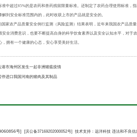
家标准中超过85%的是农药和兽药残留限量标准。还制定了农药合理使用标准，
降解到安全标准范围内的，此时收获上市的产品就是安全的。
的国家农产品质量安全例行监测（风险监测）结果表明，近年来我国农产品质量
强安全消费意识，也要不断提高自身的科学饮食素养以及安全认知水平，对于
心，拥有一个健康的心态，安心享受美好生活。
云港市海州区发生一起非洲猪瘟疫情
暂停进口我国河南的猪肉及其制品
9060856号]
[滨公备37169202000052号] 技术支持：远洋科技 违法和不良信息