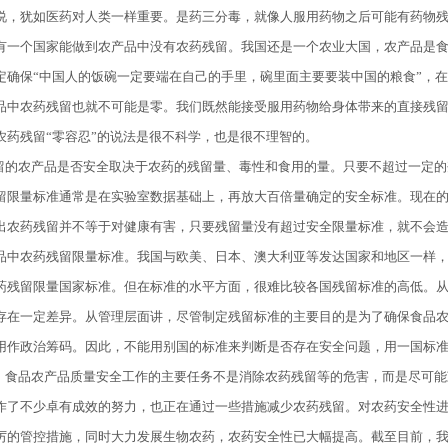
说，犹如医药对人类一样重要。是药三分毒，就像人服用药物之后可能有药物
有一个国家能做到农产品中没有农药残留。我国还是一个农业大国，农产品是
定确保“中国人的饭碗一定要端在自己的手里，碗里面主要要装中国的粮食”，
品中农药残留也就不可能是零。我们既然能接受服用药物给身体带来的直接残
农药残留“零容忍”的说法是很不科学，也是很不理智的。
留的农产品是否安全取决于农药的残留量、毒性和食用的量。只要不超过一定的
留限量标准通常是在实验室数据基础上，再放大百倍量确定的安全标准。现在
出农药残留并不等于对健康有害，只要残留量没有超过安全限量标准，就不会
品中农药残留限量标准。我国与欧美、日本、澳大利亚等发达国家和地区一样
药残留限量国家标准。但在标准的水平方面，很难比较各国残留标准的高低。
存在一定差异。从管理层面讲，尽管制定残留标准的主要目的是为了确保食品
用作政治筹码。因此，不能用别国的标准来判断是否存在安全问题，用一国标
，食品农产品质量安全工作的主要任务不是消除农药残留等的危害，而是尽可能
作了不少卓有成效的努力，也正在通过一些措施减少农药残留。对农药安全性
厉的管控措施，同时大力发展生物农药，农药安全性已大幅提高。截至目前，我国